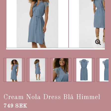
Cream Nola Dress Blå Himmel
749 SEK