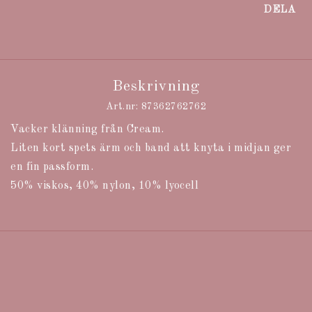
DELA
Beskrivning
Art.nr: 87362762762
Vacker klänning från Cream.

Liten kort spets ärm och band att knyta i midjan ger 
en fin passform.

50% viskos, 40% nylon, 10% lyocell